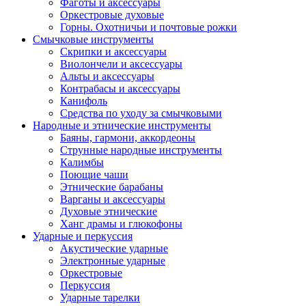
Фаготы и аксессуары
Оркестровые духовые
Горны. Охотничьи и почтовые рожки
Смычковые инструменты
Скрипки и аксессуары
Виолончели и аксессуары
Альты и аксессуары
Контрабасы и аксессуары
Канифоль
Средства по уходу за смычковыми
Народные и этнические инструменты
Баяны, гармони, аккордеоны
Струнные народные инструменты
Калимбы
Поющие чаши
Этнические барабаны
Варганы и аксессуары
Духовые этнические
Ханг драмы и глюкофоны
Ударные и перкуссия
Акустические ударные
Электронные ударные
Оркестровые
Перкуссия
Ударные тарелки