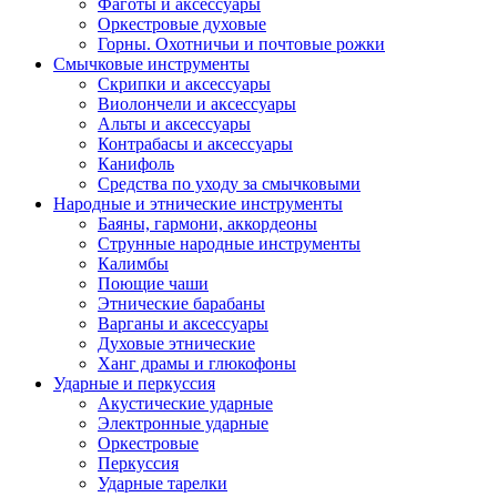
Фаготы и аксессуары
Оркестровые духовые
Горны. Охотничьи и почтовые рожки
Смычковые инструменты
Скрипки и аксессуары
Виолончели и аксессуары
Альты и аксессуары
Контрабасы и аксессуары
Канифоль
Средства по уходу за смычковыми
Народные и этнические инструменты
Баяны, гармони, аккордеоны
Струнные народные инструменты
Калимбы
Поющие чаши
Этнические барабаны
Варганы и аксессуары
Духовые этнические
Ханг драмы и глюкофоны
Ударные и перкуссия
Акустические ударные
Электронные ударные
Оркестровые
Перкуссия
Ударные тарелки