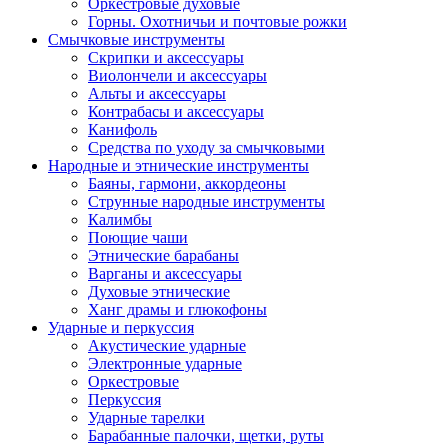
Оркестровые духовые
Горны. Охотничьи и почтовые рожки
Смычковые инструменты
Скрипки и аксессуары
Виолончели и аксессуары
Альты и аксессуары
Контрабасы и аксессуары
Канифоль
Средства по уходу за смычковыми
Народные и этнические инструменты
Баяны, гармони, аккордеоны
Струнные народные инструменты
Калимбы
Поющие чаши
Этнические барабаны
Варганы и аксессуары
Духовые этнические
Ханг драмы и глюкофоны
Ударные и перкуссия
Акустические ударные
Электронные ударные
Оркестровые
Перкуссия
Ударные тарелки
Барабанные палочки, щетки, руты