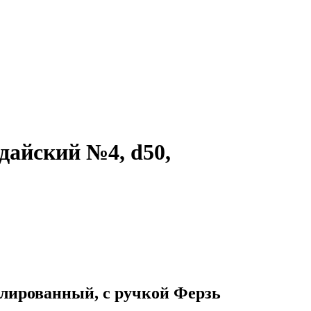
йский №4, d50,
рованный, с ручкой Ферзь