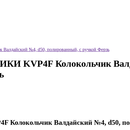
дайский №4, d50, полированный, с ручкой Ферзь
 KVP4F Колокольчик Валда
ь
локольчик Валдайский №4, d50, поли