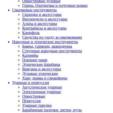
Оркестровые духовые
Горны. Охотничьи и почтовые рожки
Смычковые инструменты
Скрипки и аксессуары
Виолончели и аксессуары
Альты и аксессуары
Контрабасы и аксессуары
Канифоль
Средства по уходу за смычковыми
Народные и этнические инструменты
Баяны, гармони, аккордеоны
Струнные народные инструменты
Калимбы
Поющие чаши
Этнические барабаны
Варганы и аксессуары
Духовые этнические
Ханг драмы и глюкофоны
Ударные и перкуссия
Акустические ударные
Электронные ударные
Оркестровые
Перкуссия
Ударные тарелки
Барабанные палочки, щетки, руты