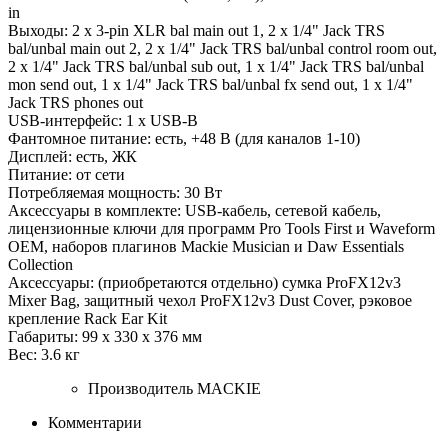
in
Выходы: 2 x 3-pin XLR bal main out 1, 2 x 1/4" Jack TRS
bal/unbal main out 2, 2 x 1/4" Jack TRS bal/unbal control room out,
2 x 1/4" Jack TRS bal/unbal sub out, 1 x 1/4" Jack TRS bal/unbal
mon send out, 1 x 1/4" Jack TRS bal/unbal fx send out, 1 x 1/4"
Jack TRS phones out
USB-интерфейс: 1 x USB-B
Фантомное питание: есть, +48 В (для каналов 1-10)
Дисплей: есть, ЖК
Питание: от сети
Потребляемая мощность: 30 Вт
Аксессуары в комплекте: USB-кабель, сетевой кабель,
лицензионные ключи для программ Pro Tools First и Waveform
OEM, наборов плагинов Mackie Musician и Daw Essentials
Collection
Аксессуары: (приобретаются отдельно) сумка ProFX12v3
Mixer Bag, защитный чехол ProFX12v3 Dust Cover, рэковое
крепление Rack Ear Kit
Габариты: 99 х 330 х 376 мм
Вес: 3.6 кг
Производитель
MACKIE
Комментарии