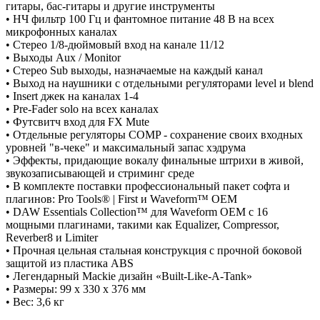
гитары, бас-гитары и другие инструменты
• НЧ фильтр 100 Гц и фантомное питание 48 В на всех
микрофонных каналах
• Стерео 1/8-дюймовый вход на канале 11/12
• Выходы Aux / Monitor
• Стерео Sub выходы, назначаемые на каждый канал
• Выход на наушники с отдельными регуляторами level и blend
• Insert джек на каналах 1-4
• Pre-Fader solo на всех каналах
• Футсвитч вход для FX Mute
• Отдельные регуляторы COMP - сохранение своих входных
уровней "в-чеке" и максимальный запас хэдрума
• Эффекты, придающие вокалу финальные штрихи в живой,
звукозаписывающей и стриминг среде
• В комплекте поставки профессиональный пакет софта и
плагинов: Pro Tools® | First и Waveform™ OEM
• DAW Essentials Collection™ для Waveform OEM с 16
мощными плагинами, такими как Equalizer, Compressor,
Reverber8 и Limiter
• Прочная цельная стальная конструкция с прочной боковой
защитой из пластика ABS
• Легендарный Mackie дизайн «Built-Like-A-Tank»
• Размеры: 99 х 330 х 376 мм
• Вес: 3,6 кг