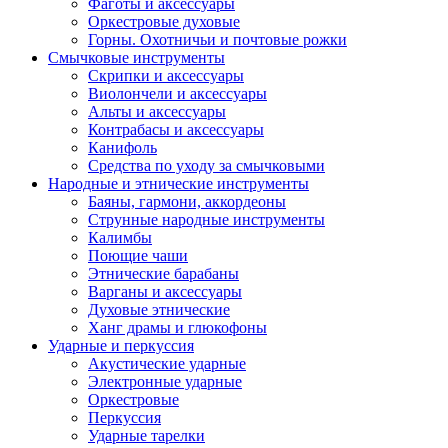
Фаготы и аксессуары
Оркестровые духовые
Горны. Охотничьи и почтовые рожки
Смычковые инструменты
Скрипки и аксессуары
Виолончели и аксессуары
Альты и аксессуары
Контрабасы и аксессуары
Канифоль
Средства по уходу за смычковыми
Народные и этнические инструменты
Баяны, гармони, аккордеоны
Струнные народные инструменты
Калимбы
Поющие чаши
Этнические барабаны
Варганы и аксессуары
Духовые этнические
Ханг драмы и глюкофоны
Ударные и перкуссия
Акустические ударные
Электронные ударные
Оркестровые
Перкуссия
Ударные тарелки