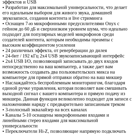
эффектов и USB
• Разработан для максимальной универсальности, что делает
его идеальным выбором для живого звука, домашней
звукозаписи, создания контента и live стриминга
• Оснащен 7-ю микрофонными предусилителями Onyx с
гейном до 60 дБ и сверхнизким уровнем шума, что идеально
подходит для популярных моделей микрофонов среди
создателей контента, которым необходимы преампы с
высоким коэффициентом усиления
• 24 различных эффекта, от реверберации до дилея
• 24-бит / 192 кГц 2x4 USB звукозаписывающий интерфейс
• 2x4 USB I/O, позволяющий записывать до двух входов
непосредственно на ваш компьютер, а также дает вам
возможность создавать два пользовательских микса на
компьютере для прямой отправки обратно на ваш микшер
• Наслаждайтесь беспроблемным мониторингом, благодаря
единой ручке управления, которая позволяет вам смешивать
выходной сигнал с вашего компьютера и прямую подачу из
микшера. Данная функция великолепно подходит для записи с
наложениями наряду с предварительно записанным треком
• 3-полосный эквалайзер на всех каналах
• Каналы 5-10 оснащены микрофонными входами и
линейными стерео входами для максимальной
универсальности
• Переключатели Hi-Z, позволяющие напрямую подключать