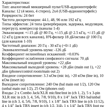
Характеристики:
Тип: аналоговый микшерный пульт/USB-аудиоинтерфейс
Каналы: 12 (4 моно, 4 стерео), 2x4 (USB-аудиоинтерфейс)
Разрядность: 24 бит
Частота дискретизации: 44.1, 48, 96 или 192 кГц
Типы эффектов: 24 типа (реверберация, задержка, модуляция,
перегруз), компрессор (каналы 1-4)
Эквализация: +/-15 дБ @ 80 Гц, +/-15 дБ @ 2.5 кГц, +/-15 дБ @
12 кГц (для всех каналов), НЧ-фильтр 18 дБ/октава @ 100 Гц
(для каналов 1-10)
Частотный диапазон: 20 Гц - 30 кГц (+0/-1 дБ)
Эквивалентный уровень шума: -126 дБ
Коэффициент нелинейных искажений: <0.03%
Коэффициент ослабления синфазного сигнала: 70 дБ
Максимальный входной уровень: +22 дБн
Максимальный выходной уровень: +28 дБн (main out 1), +22
дБн (phones/control room/main out 2)
Входное сопротивление: 3.3 кОм (mic in), >20 кОм (line in), 10
кОм (insert in)
Выходное сопротивление: 240 Ом (bal main out 1/2), 120 Ом
(unbal main out 1/2), 25 Ом (phones out)
Входы: 2 x Combo Jack/XLR mic/line/inst in (ch 1, 2), 5 x 3-pin
XLR mic in (ch 3, 4, 5/6, 7/8, 9/10), 8 x 1/4" Jack TRS bal/unbal
line in (ch 3, 4, 5/6, 7/8, 9/10), 1 x 1/8" Jack TRS line in (ch 11/12),
4 x 1/4" Jack TRS insert in (ch 1/2, 3/4), 1 x 1/4" Jack TRS foot sw