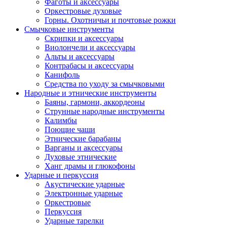
Фаготы и аксессуары
Оркестровые духовые
Горны. Охотничьи и почтовые рожки
Смычковые инструменты
Скрипки и аксессуары
Виолончели и аксессуары
Альты и аксессуары
Контрабасы и аксессуары
Канифоль
Средства по уходу за смычковыми
Народные и этнические инструменты
Баяны, гармони, аккордеоны
Струнные народные инструменты
Калимбы
Поющие чаши
Этнические барабаны
Варганы и аксессуары
Духовые этнические
Ханг драмы и глюкофоны
Ударные и перкуссия
Акустические ударные
Электронные ударные
Оркестровые
Перкуссия
Ударные тарелки