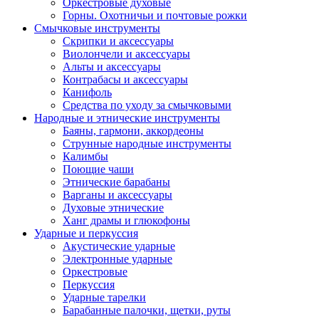
Оркестровые духовые
Горны. Охотничьи и почтовые рожки
Смычковые инструменты
Скрипки и аксессуары
Виолончели и аксессуары
Альты и аксессуары
Контрабасы и аксессуары
Канифоль
Средства по уходу за смычковыми
Народные и этнические инструменты
Баяны, гармони, аккордеоны
Струнные народные инструменты
Калимбы
Поющие чаши
Этнические барабаны
Варганы и аксессуары
Духовые этнические
Ханг драмы и глюкофоны
Ударные и перкуссия
Акустические ударные
Электронные ударные
Оркестровые
Перкуссия
Ударные тарелки
Барабанные палочки, щетки, руты