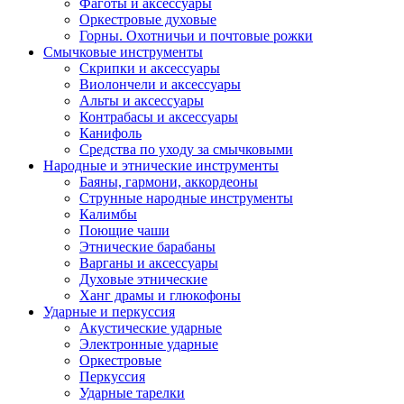
Фаготы и аксессуары
Оркестровые духовые
Горны. Охотничьи и почтовые рожки
Смычковые инструменты
Скрипки и аксессуары
Виолончели и аксессуары
Альты и аксессуары
Контрабасы и аксессуары
Канифоль
Средства по уходу за смычковыми
Народные и этнические инструменты
Баяны, гармони, аккордеоны
Струнные народные инструменты
Калимбы
Поющие чаши
Этнические барабаны
Варганы и аксессуары
Духовые этнические
Ханг драмы и глюкофоны
Ударные и перкуссия
Акустические ударные
Электронные ударные
Оркестровые
Перкуссия
Ударные тарелки