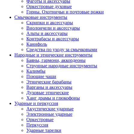
Фаготы и аксессуары
Оркестровые духовые
Горны. Охотничьи и почтовые рожки
Смычковые инструменты
Скрипки и аксессуары
Виолончели и аксессуары
Альты и аксессуары
Контрабасы и аксессуары
Канифоль
Средства по уходу за смычковыми
Народные и этнические инструменты
Баяны, гармони, аккордеоны
Струнные народные инструменты
Калимбы
Поющие чаши
Этнические барабаны
Варганы и аксессуары
Духовые этнические
Ханг драмы и глюкофоны
Ударные и перкуссия
Акустические ударные
Электронные ударные
Оркестровые
Перкуссия
Ударные тарелки