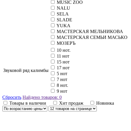
MUSIC ZOO
NALU
SELA
SLADE
YUKA
МАСТЕРСКАЯ МЕЛЬНИКОВА
МАСТЕРСКАЯ СЕМЬИ МАСЬКО
МОЗЕРЪ
10 нот.
11 нот
15 нот
17 нот
Звуковой ряд калимбы
5 нот
7 нот
8 нот.
9 нот
Сбросить
Найдено товаров:
0
Товары в наличии
Хит продаж
Новинка