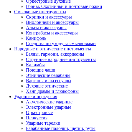
Оркестровые духовые
Горны. Охотничьи и почтовые рожки
Смычковые инструменты
Скрипки и аксессуары
Виолончели и аксессуары
Альты и аксессуары
Контрабасы и аксессуары
Канифоль
Средства по уходу за смычковыми
Народные и этнические инструменты
Баяны, гармони, аккордеоны
Струнные народные инструменты
Калимбы
Поющие чаши
Этнические барабаны
Варганы и аксессуары
Духовые этнические
Ханг драмы и глюкофоны
Ударные и перкуссия
Акустические ударные
Электронные ударные
Оркестровые
Перкуссия
Ударные тарелки
Барабанные палочки, щетки, руты