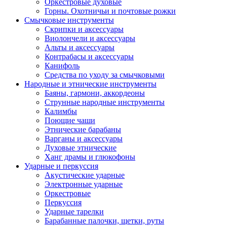
Оркестровые духовые
Горны. Охотничьи и почтовые рожки
Смычковые инструменты
Скрипки и аксессуары
Виолончели и аксессуары
Альты и аксессуары
Контрабасы и аксессуары
Канифоль
Средства по уходу за смычковыми
Народные и этнические инструменты
Баяны, гармони, аккордеоны
Струнные народные инструменты
Калимбы
Поющие чаши
Этнические барабаны
Варганы и аксессуары
Духовые этнические
Ханг драмы и глюкофоны
Ударные и перкуссия
Акустические ударные
Электронные ударные
Оркестровые
Перкуссия
Ударные тарелки
Барабанные палочки, щетки, руты