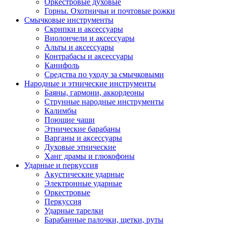
Оркестровые духовые
Горны. Охотничьи и почтовые рожки
Смычковые инструменты
Скрипки и аксессуары
Виолончели и аксессуары
Альты и аксессуары
Контрабасы и аксессуары
Канифоль
Средства по уходу за смычковыми
Народные и этнические инструменты
Баяны, гармони, аккордеоны
Струнные народные инструменты
Калимбы
Поющие чаши
Этнические барабаны
Варганы и аксессуары
Духовые этнические
Ханг драмы и глюкофоны
Ударные и перкуссия
Акустические ударные
Электронные ударные
Оркестровые
Перкуссия
Ударные тарелки
Барабанные палочки, щетки, руты