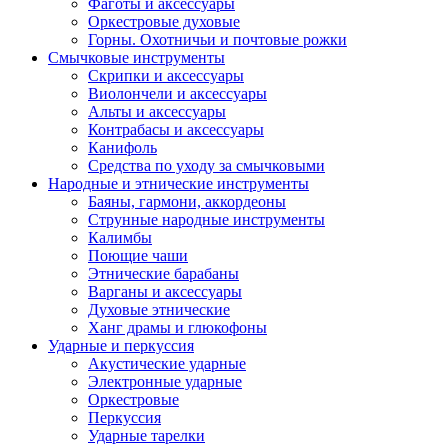
Фаготы и аксессуары
Оркестровые духовые
Горны. Охотничьи и почтовые рожки
Смычковые инструменты
Скрипки и аксессуары
Виолончели и аксессуары
Альты и аксессуары
Контрабасы и аксессуары
Канифоль
Средства по уходу за смычковыми
Народные и этнические инструменты
Баяны, гармони, аккордеоны
Струнные народные инструменты
Калимбы
Поющие чаши
Этнические барабаны
Варганы и аксессуары
Духовые этнические
Ханг драмы и глюкофоны
Ударные и перкуссия
Акустические ударные
Электронные ударные
Оркестровые
Перкуссия
Ударные тарелки