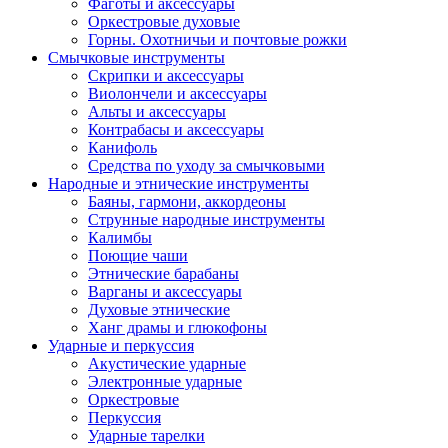
Фаготы и аксессуары
Оркестровые духовые
Горны. Охотничьи и почтовые рожки
Смычковые инструменты
Скрипки и аксессуары
Виолончели и аксессуары
Альты и аксессуары
Контрабасы и аксессуары
Канифоль
Средства по уходу за смычковыми
Народные и этнические инструменты
Баяны, гармони, аккордеоны
Струнные народные инструменты
Калимбы
Поющие чаши
Этнические барабаны
Варганы и аксессуары
Духовые этнические
Ханг драмы и глюкофоны
Ударные и перкуссия
Акустические ударные
Электронные ударные
Оркестровые
Перкуссия
Ударные тарелки