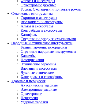
Фаготы и аксессуары
Оркестровые духовые
Горны. Охотничьи и почтовые рожки
Смычковые инструменты
Скрипки и аксессуары
Виолончели и аксессуары
Альты и аксессуары
Контрабасы и аксессуары
Канифоль
Средства по уходу за смычковыми
Народные и этнические инструменты
Баяны, гармони, аккордеоны
Струнные народные инструменты
Калимбы
Поющие чаши
Этнические барабаны
Варганы и аксессуары
Духовые этнические
Ханг драмы и глюкофоны
Ударные и перкуссия
Акустические ударные
Электронные ударные
Оркестровые
Перкуссия
Ударные тарелки