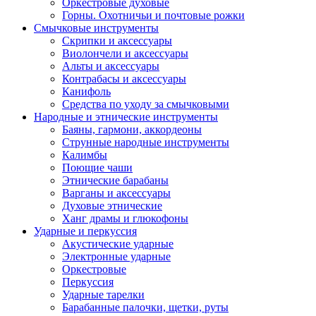
Оркестровые духовые
Горны. Охотничьи и почтовые рожки
Смычковые инструменты
Скрипки и аксессуары
Виолончели и аксессуары
Альты и аксессуары
Контрабасы и аксессуары
Канифоль
Средства по уходу за смычковыми
Народные и этнические инструменты
Баяны, гармони, аккордеоны
Струнные народные инструменты
Калимбы
Поющие чаши
Этнические барабаны
Варганы и аксессуары
Духовые этнические
Ханг драмы и глюкофоны
Ударные и перкуссия
Акустические ударные
Электронные ударные
Оркестровые
Перкуссия
Ударные тарелки
Барабанные палочки, щетки, руты