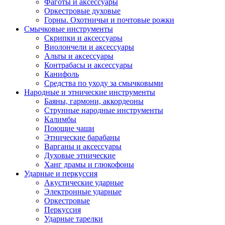
Фаготы и аксессуары
Оркестровые духовые
Горны. Охотничьи и почтовые рожки
Смычковые инструменты
Скрипки и аксессуары
Виолончели и аксессуары
Альты и аксессуары
Контрабасы и аксессуары
Канифоль
Средства по уходу за смычковыми
Народные и этнические инструменты
Баяны, гармони, аккордеоны
Струнные народные инструменты
Калимбы
Поющие чаши
Этнические барабаны
Варганы и аксессуары
Духовые этнические
Ханг драмы и глюкофоны
Ударные и перкуссия
Акустические ударные
Электронные ударные
Оркестровые
Перкуссия
Ударные тарелки