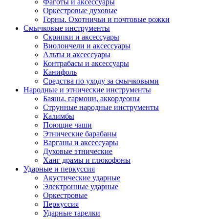
Фаготы и аксессуары
Оркестровые духовые
Горны. Охотничьи и почтовые рожки
Смычковые инструменты
Скрипки и аксессуары
Виолончели и аксессуары
Альты и аксессуары
Контрабасы и аксессуары
Канифоль
Средства по уходу за смычковыми
Народные и этнические инструменты
Баяны, гармони, аккордеоны
Струнные народные инструменты
Калимбы
Поющие чаши
Этнические барабаны
Варганы и аксессуары
Духовые этнические
Ханг драмы и глюкофоны
Ударные и перкуссия
Акустические ударные
Электронные ударные
Оркестровые
Перкуссия
Ударные тарелки