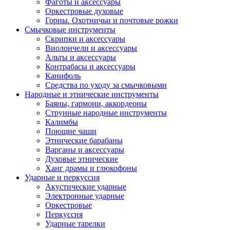
Фаготы и аксессуары
Оркестровые духовые
Горны. Охотничьи и почтовые рожки
Смычковые инструменты
Скрипки и аксессуары
Виолончели и аксессуары
Альты и аксессуары
Контрабасы и аксессуары
Канифоль
Средства по уходу за смычковыми
Народные и этнические инструменты
Баяны, гармони, аккордеоны
Струнные народные инструменты
Калимбы
Поющие чаши
Этнические барабаны
Варганы и аксессуары
Духовые этнические
Ханг драмы и глюкофоны
Ударные и перкуссия
Акустические ударные
Электронные ударные
Оркестровые
Перкуссия
Ударные тарелки