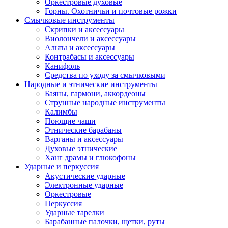
Оркестровые духовые
Горны. Охотничьи и почтовые рожки
Смычковые инструменты
Скрипки и аксессуары
Виолончели и аксессуары
Альты и аксессуары
Контрабасы и аксессуары
Канифоль
Средства по уходу за смычковыми
Народные и этнические инструменты
Баяны, гармони, аккордеоны
Струнные народные инструменты
Калимбы
Поющие чаши
Этнические барабаны
Варганы и аксессуары
Духовые этнические
Ханг драмы и глюкофоны
Ударные и перкуссия
Акустические ударные
Электронные ударные
Оркестровые
Перкуссия
Ударные тарелки
Барабанные палочки, щетки, руты