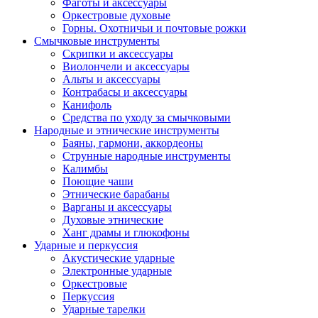
Фаготы и аксессуары
Оркестровые духовые
Горны. Охотничьи и почтовые рожки
Смычковые инструменты
Скрипки и аксессуары
Виолончели и аксессуары
Альты и аксессуары
Контрабасы и аксессуары
Канифоль
Средства по уходу за смычковыми
Народные и этнические инструменты
Баяны, гармони, аккордеоны
Струнные народные инструменты
Калимбы
Поющие чаши
Этнические барабаны
Варганы и аксессуары
Духовые этнические
Ханг драмы и глюкофоны
Ударные и перкуссия
Акустические ударные
Электронные ударные
Оркестровые
Перкуссия
Ударные тарелки