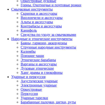
Оркестровые духовые
Горны. Охотничьи и почтовые рожки
Смычковые инструменты
Скрипки и аксессуары
Виолончели и аксессуары
Альты и аксессуары
Контрабасы и аксессуары
Канифоль
Средства по уходу за смычковыми
Народные и этнические инструменты
Баяны, гармони, аккордеоны
Струнные народные инструменты
Калимбы
Поющие чаши
Этнические барабаны
Варганы и аксессуары
Духовые этнические
Ханг драмы и глюкофоны
Ударные и перкуссия
Акустические ударные
Электронные ударные
Оркестровые
Перкуссия
Ударные тарелки
Барабанные палочки, щетки, руты