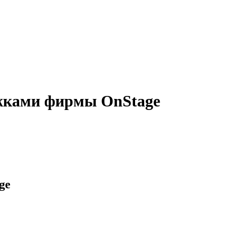
ежками фирмы OnStage
ge