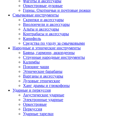
Фаготы и аксессуары
Оркестровые духовые
Горны. Охотничьи и почтовые рожки
Смычковые инструменты
Скрипки и аксессуары
Виолончели и аксессуары
Альты и аксессуары
Контрабасы и аксессуары
Канифоль
Средства по уходу за смычковыми
Народные и этнические инструменты
Баяны, гармони, аккордеоны
Струнные народные инструменты
Калимбы
Поющие чаши
Этнические барабаны
Варганы и аксессуары
Духовые этнические
Ханг драмы и глюкофоны
Ударные и перкуссия
Акустические ударные
Электронные ударные
Оркестровые
Перкуссия
Ударные тарелки