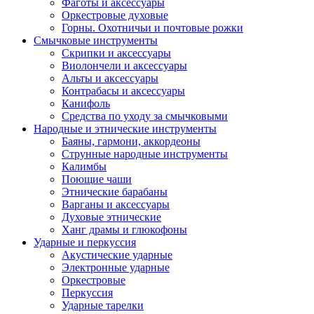
Фаготы и аксессуары
Оркестровые духовые
Горны. Охотничьи и почтовые рожки
Смычковые инструменты
Скрипки и аксессуары
Виолончели и аксессуары
Альты и аксессуары
Контрабасы и аксессуары
Канифоль
Средства по уходу за смычковыми
Народные и этнические инструменты
Баяны, гармони, аккордеоны
Струнные народные инструменты
Калимбы
Поющие чаши
Этнические барабаны
Варганы и аксессуары
Духовые этнические
Ханг драмы и глюкофоны
Ударные и перкуссия
Акустические ударные
Электронные ударные
Оркестровые
Перкуссия
Ударные тарелки