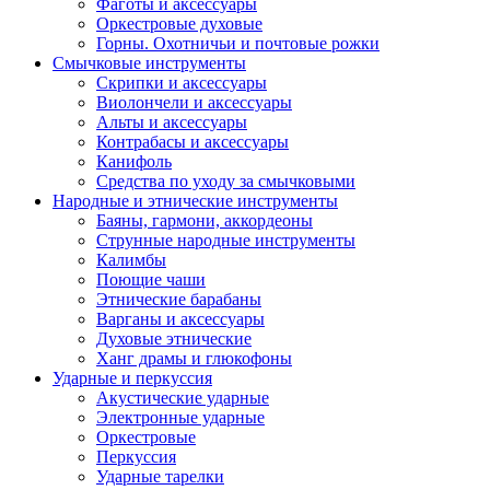
Фаготы и аксессуары
Оркестровые духовые
Горны. Охотничьи и почтовые рожки
Смычковые инструменты
Скрипки и аксессуары
Виолончели и аксессуары
Альты и аксессуары
Контрабасы и аксессуары
Канифоль
Средства по уходу за смычковыми
Народные и этнические инструменты
Баяны, гармони, аккордеоны
Струнные народные инструменты
Калимбы
Поющие чаши
Этнические барабаны
Варганы и аксессуары
Духовые этнические
Ханг драмы и глюкофоны
Ударные и перкуссия
Акустические ударные
Электронные ударные
Оркестровые
Перкуссия
Ударные тарелки