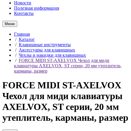
Новости
Полезная информация
Контакты
Меню
Главная
/
Каталог
/
Клавишные инструменты
/
Аксессуары для клавишных
/
Чехлы и накидки для клавишных
/
FORCE MIDI ST-AXELVOX Чехол для миди
клавиатуры AXELVOX, ST серии, 20 мм утеплитель,
карманы, размер
FORCE MIDI ST-AXELVOX
Чехол для миди клавиатуры
AXELVOX, ST серии, 20 мм
утеплитель, карманы, размер