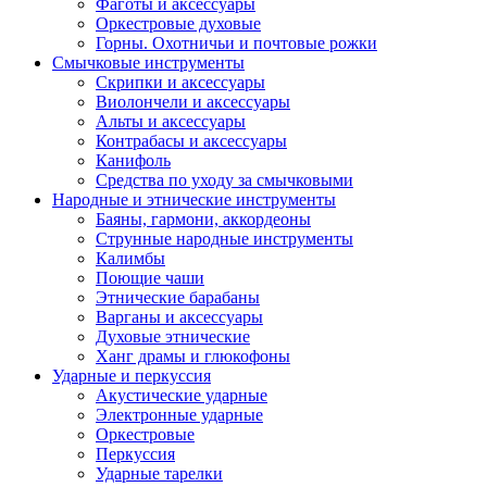
Фаготы и аксессуары
Оркестровые духовые
Горны. Охотничьи и почтовые рожки
Смычковые инструменты
Скрипки и аксессуары
Виолончели и аксессуары
Альты и аксессуары
Контрабасы и аксессуары
Канифоль
Средства по уходу за смычковыми
Народные и этнические инструменты
Баяны, гармони, аккордеоны
Струнные народные инструменты
Калимбы
Поющие чаши
Этнические барабаны
Варганы и аксессуары
Духовые этнические
Ханг драмы и глюкофоны
Ударные и перкуссия
Акустические ударные
Электронные ударные
Оркестровые
Перкуссия
Ударные тарелки