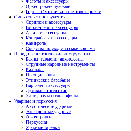
Фаготы и аксессуары
Оркестровые духовые
Горны. Охотничьи и почтовые рожки
Смычковые инструменты
Скрипки и аксессуары
Виолончели и аксессуары
Альты и аксессуары
Контрабасы и аксессуары
Канифоль
Средства по уходу за смычковыми
Народные и этнические инструменты
Баяны, гармони, аккордеоны
Струнные народные инструменты
Калимбы
Поющие чаши
Этнические барабаны
Варганы и аксессуары
Духовые этнические
Ханг драмы и глюкофоны
Ударные и перкуссия
Акустические ударные
Электронные ударные
Оркестровые
Перкуссия
Ударные тарелки