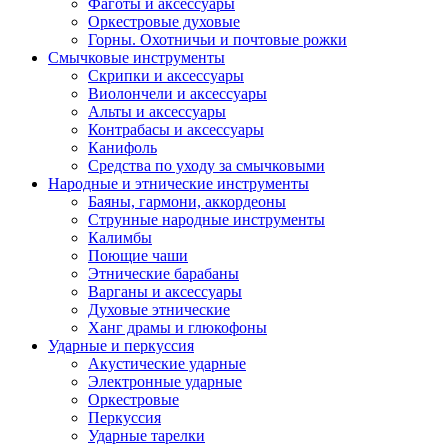
Фаготы и аксессуары
Оркестровые духовые
Горны. Охотничьи и почтовые рожки
Смычковые инструменты
Скрипки и аксессуары
Виолончели и аксессуары
Альты и аксессуары
Контрабасы и аксессуары
Канифоль
Средства по уходу за смычковыми
Народные и этнические инструменты
Баяны, гармони, аккордеоны
Струнные народные инструменты
Калимбы
Поющие чаши
Этнические барабаны
Варганы и аксессуары
Духовые этнические
Ханг драмы и глюкофоны
Ударные и перкуссия
Акустические ударные
Электронные ударные
Оркестровые
Перкуссия
Ударные тарелки