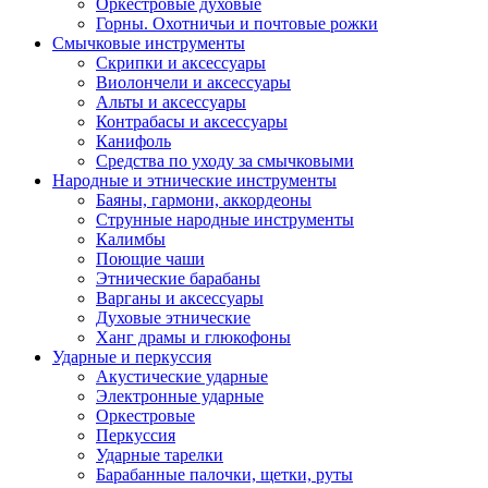
Оркестровые духовые
Горны. Охотничьи и почтовые рожки
Смычковые инструменты
Скрипки и аксессуары
Виолончели и аксессуары
Альты и аксессуары
Контрабасы и аксессуары
Канифоль
Средства по уходу за смычковыми
Народные и этнические инструменты
Баяны, гармони, аккордеоны
Струнные народные инструменты
Калимбы
Поющие чаши
Этнические барабаны
Варганы и аксессуары
Духовые этнические
Ханг драмы и глюкофоны
Ударные и перкуссия
Акустические ударные
Электронные ударные
Оркестровые
Перкуссия
Ударные тарелки
Барабанные палочки, щетки, руты