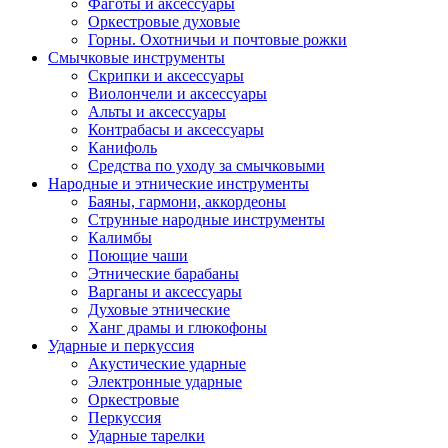
Фаготы и аксессуары
Оркестровые духовые
Горны. Охотничьи и почтовые рожки
Смычковые инструменты
Скрипки и аксессуары
Виолончели и аксессуары
Альты и аксессуары
Контрабасы и аксессуары
Канифоль
Средства по уходу за смычковыми
Народные и этнические инструменты
Баяны, гармони, аккордеоны
Струнные народные инструменты
Калимбы
Поющие чаши
Этнические барабаны
Варганы и аксессуары
Духовые этнические
Ханг драмы и глюкофоны
Ударные и перкуссия
Акустические ударные
Электронные ударные
Оркестровые
Перкуссия
Ударные тарелки