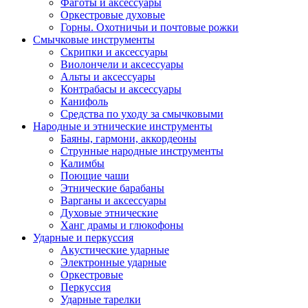
Фаготы и аксессуары
Оркестровые духовые
Горны. Охотничьи и почтовые рожки
Смычковые инструменты
Скрипки и аксессуары
Виолончели и аксессуары
Альты и аксессуары
Контрабасы и аксессуары
Канифоль
Средства по уходу за смычковыми
Народные и этнические инструменты
Баяны, гармони, аккордеоны
Струнные народные инструменты
Калимбы
Поющие чаши
Этнические барабаны
Варганы и аксессуары
Духовые этнические
Ханг драмы и глюкофоны
Ударные и перкуссия
Акустические ударные
Электронные ударные
Оркестровые
Перкуссия
Ударные тарелки