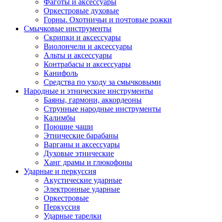
Фаготы и аксессуары
Оркестровые духовые
Горны. Охотничьи и почтовые рожки
Смычковые инструменты
Скрипки и аксессуары
Виолончели и аксессуары
Альты и аксессуары
Контрабасы и аксессуары
Канифоль
Средства по уходу за смычковыми
Народные и этнические инструменты
Баяны, гармони, аккордеоны
Струнные народные инструменты
Калимбы
Поющие чаши
Этнические барабаны
Варганы и аксессуары
Духовые этнические
Ханг драмы и глюкофоны
Ударные и перкуссия
Акустические ударные
Электронные ударные
Оркестровые
Перкуссия
Ударные тарелки