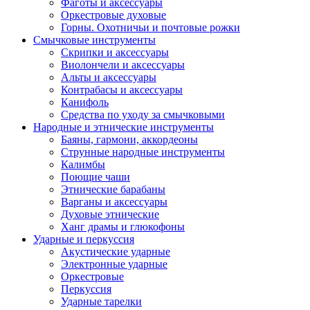
Фаготы и аксессуары
Оркестровые духовые
Горны. Охотничьи и почтовые рожки
Смычковые инструменты
Скрипки и аксессуары
Виолончели и аксессуары
Альты и аксессуары
Контрабасы и аксессуары
Канифоль
Средства по уходу за смычковыми
Народные и этнические инструменты
Баяны, гармони, аккордеоны
Струнные народные инструменты
Калимбы
Поющие чаши
Этнические барабаны
Варганы и аксессуары
Духовые этнические
Ханг драмы и глюкофоны
Ударные и перкуссия
Акустические ударные
Электронные ударные
Оркестровые
Перкуссия
Ударные тарелки