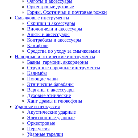
Фаготы и аксессуары
Оркестровые духовые
Горны. Охотничьи и почтовые рожки
Смычковые инструменты
Скрипки и аксессуары
Виолончели и аксессуары
Альты и аксессуары
Контрабасы и аксессуары
Канифоль
Средства по уходу за смычковыми
Народные и этнические инструменты
Баяны, гармони, аккордеоны
Струнные народные инструменты
Калимбы
Поющие чаши
Этнические барабаны
Варганы и аксессуары
Духовые этнические
Ханг драмы и глюкофоны
Ударные и перкуссия
Акустические ударные
Электронные ударные
Оркестровые
Перкуссия
Ударные тарелки