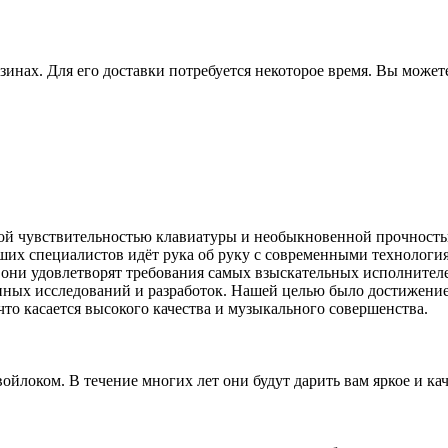
зинах. Для его доставки потребуется некоторое время. Вы может
ой чувствительностью клавиатуры и необыкновенной прочност
наших специалистов идёт рука об руку с современными технолог
о они удовлетворят требования самых взыскательных исполнител
енных исследований и разработок. Нашей целью было достижени
то касается высокого качества и музыкального совершенства.
локом. В течение многих лет они будут дарить вам яркое и кач