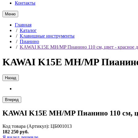
Контакты
Меню
Главная
/
Каталог
/
Клавишные инструменты
/
Пианино
/
KAWAI K15E MH/MP Пианино 110 см, цвет - красное д
KAWAI K15E MH/MP Пианино 11
Назад
Вперед
KAWAI K15E MH/MP Пианино 110 см, цв
Код товара (Артикул): ЦБ001013
182 250 руб.
Я видел дешевле