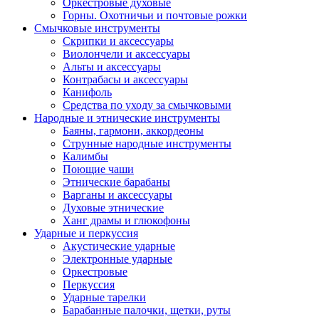
Оркестровые духовые
Горны. Охотничьи и почтовые рожки
Смычковые инструменты
Скрипки и аксессуары
Виолончели и аксессуары
Альты и аксессуары
Контрабасы и аксессуары
Канифоль
Средства по уходу за смычковыми
Народные и этнические инструменты
Баяны, гармони, аккордеоны
Струнные народные инструменты
Калимбы
Поющие чаши
Этнические барабаны
Варганы и аксессуары
Духовые этнические
Ханг драмы и глюкофоны
Ударные и перкуссия
Акустические ударные
Электронные ударные
Оркестровые
Перкуссия
Ударные тарелки
Барабанные палочки, щетки, руты