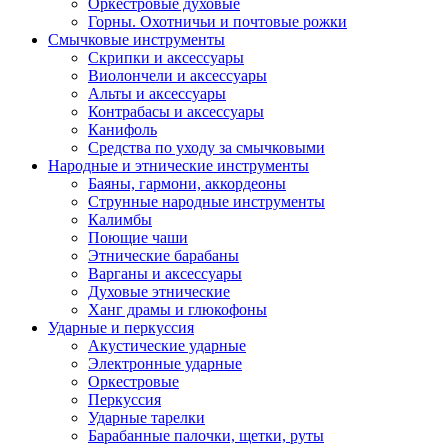
Оркестровые духовые
Горны. Охотничьи и почтовые рожки
Смычковые инструменты
Скрипки и аксессуары
Виолончели и аксессуары
Альты и аксессуары
Контрабасы и аксессуары
Канифоль
Средства по уходу за смычковыми
Народные и этнические инструменты
Баяны, гармони, аккордеоны
Струнные народные инструменты
Калимбы
Поющие чаши
Этнические барабаны
Варганы и аксессуары
Духовые этнические
Ханг драмы и глюкофоны
Ударные и перкуссия
Акустические ударные
Электронные ударные
Оркестровые
Перкуссия
Ударные тарелки
Барабанные палочки, щетки, руты