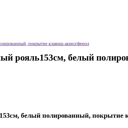
лированный, покрытие клавиш акрил/фенол
ый рояль153см, белый полиро
53см, белый полированный, покрытие 