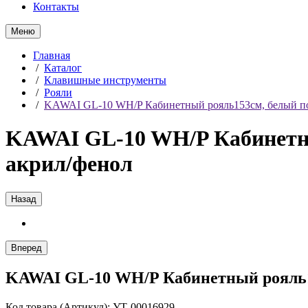
Контакты
Меню
Главная
/
Каталог
/
Клавишные инструменты
/
Рояли
/
KAWAI GL-10 WH/P Кабинетный рояль153см, белый по
KAWAI GL-10 WH/P Кабинетн
акрил/фенол
Назад
Вперед
KAWAI GL-10 WH/P Кабинетный рояль1
Код товара (Артикул): УТ-00016929