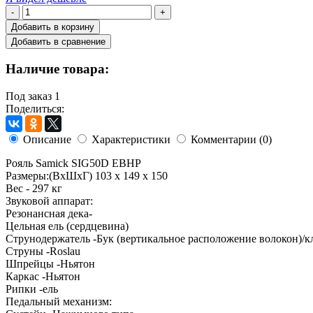
-
+
Добавить в корзину
Добавить в сравнение
Наличие товара:
Под заказ
1
Поделиться:
Описание
Характеристики
Комментарии (0)
Рояль Samick SIG50D EBHP
Размеры:(ВхШхГ) 103 х 149 х 150
Вес - 297 кг
Звуковой аппарат:
Резонансная дека-
Цельная ель (сердцевина)
Струнодержатель -Бук (вертикальное расположение волокон)/к
Струны -Roslau
Шпрейцы -Ньятон
Каркас -Ньятон
Рипки -ель
Педальный механизм: