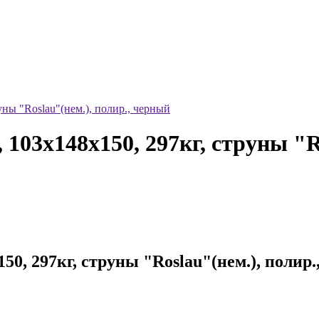
ы "Roslau"(нем.), полир., черный
03x148x150, 297кг, струны "Ro
, 297кг, струны "Roslau"(нем.), полир.