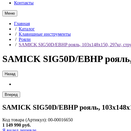
Контакты
Меню
Главная
/
Каталог
/
Клавишные инструменты
/
Рояли
/
SAMICK SIG50D/EBHP рояль, 103x148x150, 297кг, струн
SAMICK SIG50D/EBHP рояль, 1
Назад
Вперед
SAMICK SIG50D/EBHP рояль, 103x148x150
Код товара (Артикул): 00-00016650
1 149 990 руб.
Я видел дешевле