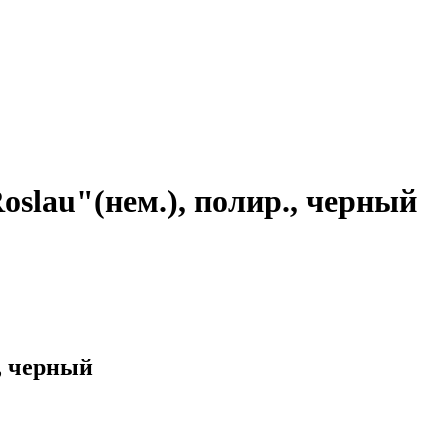
slau"(нем.), полир., черный
, черный