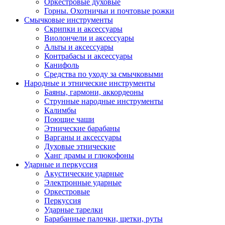
Оркестровые духовые
Горны. Охотничьи и почтовые рожки
Смычковые инструменты
Скрипки и аксессуары
Виолончели и аксессуары
Альты и аксессуары
Контрабасы и аксессуары
Канифоль
Средства по уходу за смычковыми
Народные и этнические инструменты
Баяны, гармони, аккордеоны
Струнные народные инструменты
Калимбы
Поющие чаши
Этнические барабаны
Варганы и аксессуары
Духовые этнические
Ханг драмы и глюкофоны
Ударные и перкуссия
Акустические ударные
Электронные ударные
Оркестровые
Перкуссия
Ударные тарелки
Барабанные палочки, щетки, руты