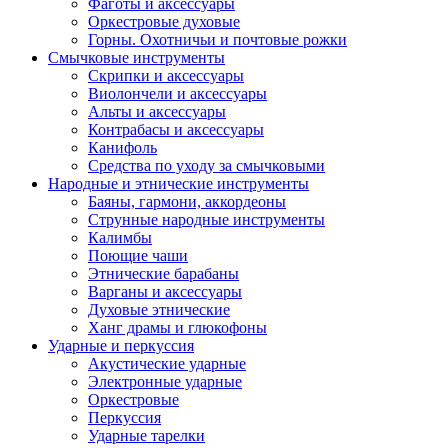
Фаготы и аксессуары
Оркестровые духовые
Горны. Охотничьи и почтовые рожки
Смычковые инструменты
Скрипки и аксессуары
Виолончели и аксессуары
Альты и аксессуары
Контрабасы и аксессуары
Канифоль
Средства по уходу за смычковыми
Народные и этнические инструменты
Баяны, гармони, аккордеоны
Струнные народные инструменты
Калимбы
Поющие чаши
Этнические барабаны
Варганы и аксессуары
Духовые этнические
Ханг драмы и глюкофоны
Ударные и перкуссия
Акустические ударные
Электронные ударные
Оркестровые
Перкуссия
Ударные тарелки