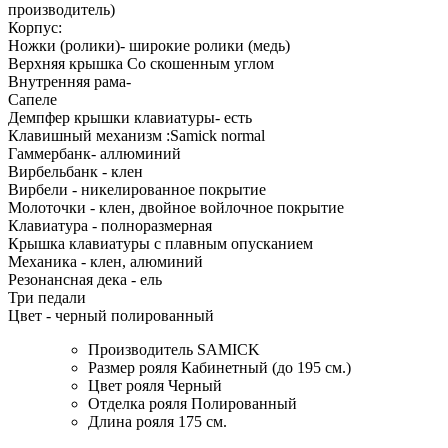
производитель)
Корпус:
Ножки (ролики)- широкие ролики (медь)
Верхняя крышка Со скошенным углом
Внутренняя рама-
Сапеле
Демпфер крышки клавиатуры- есть
Клавишный механизм :Samick normal
Гаммербанк- аллюминий
Вирбельбанк - клен
Вирбели - никелированное покрытие
Молоточки - клен, двойное войлочное покрытие
Клавиатура - полноразмерная
Крышка клавиатуры с плавным опусканием
Механика - клен, алюминий
Резонансная дека - ель
Три педали
Цвет - черный полированный
Производитель
SAMICK
Размер рояля
Кабинетный (до 195 см.)
Цвет рояля
Черный
Отделка рояля
Полированный
Длина рояля
175 см.