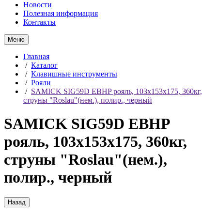
Новости
Полезная информация
Контакты
Меню
Главная
/
Каталог
/
Клавишные инструменты
/
Рояли
/
SAMICK SIG59D EBHP рояль, 103x153x175, 360кг,
струны "Roslau"(нем.), полир., черный
SAMICK SIG59D EBHP
рояль, 103x153x175, 360кг,
струны "Roslau"(нем.),
полир., черный
Назад