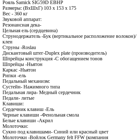
Рояль Samick SIG59D EBHP
Размеры: (ВхШхГ) 103 х 153 х 175
Вес - 360 кг
Звуковой аппарат:
Резонансная дека-
Цельная ель (сердцевина)
Струнодержатель -Бук (вертикальное расположение волокон)/
клен
Струны -Roslau
Дискантовый штег-Duplex plate (производитель)
Шпрейцы конструкция -С обогащением тонов
Шпрейцы -Ньятон
Каркас -Ньятон
Рипки -ель
Педальный механизм:
Сустейн- Нажимного типа
Педальная лира- Медный сердечник
Педали- литые
Клавиши:
Сердечник клавиш -Ель
Черные клавиши -Фенольная смола
Белые клавиши -Акрил
Молоточки:
Сукно под клавишами- Синий или красный цвет
Молоточки -Войлок Germany felt FFW (компания