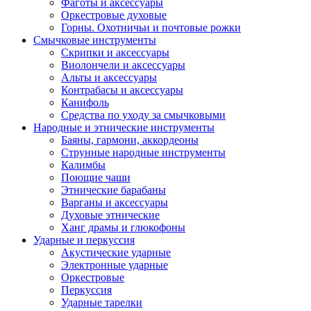
Фаготы и аксессуары
Оркестровые духовые
Горны. Охотничьи и почтовые рожки
Смычковые инструменты
Скрипки и аксессуары
Виолончели и аксессуары
Альты и аксессуары
Контрабасы и аксессуары
Канифоль
Средства по уходу за смычковыми
Народные и этнические инструменты
Баяны, гармони, аккордеоны
Струнные народные инструменты
Калимбы
Поющие чаши
Этнические барабаны
Варганы и аксессуары
Духовые этнические
Ханг драмы и глюкофоны
Ударные и перкуссия
Акустические ударные
Электронные ударные
Оркестровые
Перкуссия
Ударные тарелки