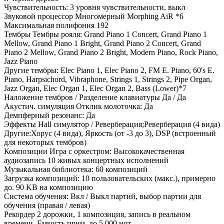
Чувствительность: 3 уровня чувствительности, выкл
Звуковой процессор Многомерный Morphing AiR *6
Максимальная полифония 192
Тембры Тембры рояля: Grand Piano 1 Concert, Grand Piano 1
Mellow, Grand Piano 1 Bright, Grand Piano 2 Concert, Grand
Piano 2 Mellow, Grand Piano 2 Bright, Modern Piano, Rock Piano,
Jazz Piano
Другие тембры: Elec Piano 1, Elec Piano 2, FM E. Piano, 60's E.
Piano, Harpsichord, Vibraphone, Strings 1, Strings 2, Pipe Organ,
Jazz Organ, Elec Organ 1, Elec Organ 2, Bass (Lower)*7
Наложение тембров / Разделение клавиатуры Да / Да
Акустич. симуляция Отклик молоточка: Да
Демпферный резонанс: Да
Эффекты Hall симулятор / Реверберация;Реверберация (4 вида)
Другие:Хорус (4 вида), Яркость (от -3 до 3), DSP (встроенный
для некоторых тембров)
Композиции Игра с оркестром: Высококачественная
аудиозапись 10 живых концертных исполнений
Музыкальная библиотека: 60 композиций
Загрузка композиций: 10 пользовательских (макс.), примерно
до. 90 KB на композицию
Система обучения: Вкл / Выкл партий, выбор партии для
обучения (правая / левая)
Рекордер 2 дорожки, 1 композиция, запись в реальном
времени, Емкость прим. до 5,000 нот