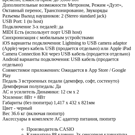
Дополнительные возможности Метроном, Режим «Дуэт»,
Октавный перенос, Транспонирование, Звукоряды
Разъемы Выход наушников: 2 (Stereo standard jack)
USB Port: 1 (to host)
Подключение 3-х педалей: да
MIDI Есть (использует порт USB host)
Синхронизация с мобильным устройствами
iOS варианты подключения: Lightning to USB camera adaptor
(Apple) через кабель USB (продается отдельно) или Apple iPad
Camera Connection Kit через USB кабель (продается отдельно)
Android варианты подключения: USB кабель (продается
отдельно)
Совместимое приложениеs: Ожидается в App Store / Google
Play
Педаль 3 встроенных педали (демпфер, софт, состенуто)
Демпферная полупедаль: Да
АС и усилитель Динамики: 12 см x 2
Усиление: 8Вт + 8Вт
Габариты (без пюпитра) 1,417 x 432 x 821мм
Цвет - черный
Вес 36.6 кг (включая пюпитр)
Аксессуары в комплекте AC адаптер питания, пюпитр
Производитель
CASIO
Клавиатура
88 клавиш, 3х сенсорная клавиатура