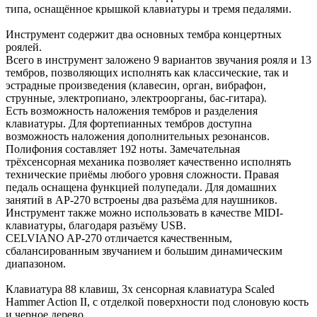
типа, оснащённое крышкой клавиатуры и тремя педалями.
Инструмент содержит два основных тембра концертных
роялей.
Всего в инструмент заложено 9 вариантов звучания рояля и 13
тембров, позволяющих исполнять как классические, так и
эстрадные произведения (клавесин, орган, вибрафон,
струнные, электропиано, электроорганы, бас-гитара).
Есть возможность наложения тембров и разделения
клавиатуры. Для фортепианных тембров доступна
возможность наложения дополнительных резонансов.
Полифония составляет 192 ноты. Замечательная
трёхсенсорная механика позволяет качественно исполнять
технические приёмы любого уровня сложности. Правая
педаль оснащена функцией полупедали. Для домашних
занятий в АР-270 встроены два разъёма для наушников.
Инструмент также можно использовать в качестве MIDI-
клавиатуры, благодаря разъёму USB.
CELVIANO AP-270 отличается качественным,
сбалансированным звучанием и большим динамическим
диапазоном.
Клавиатура 88 клавиш, 3х сенсорная клавиатура Scaled
Hammer Action II, с отделкой поверхности под слоновую кость
и черное дерево