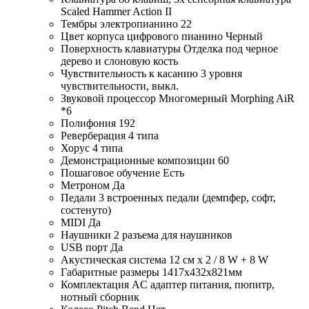
Scaled Hammer Action II
Тембры электропианино
22
Цвет корпуса цифрового пианино
Черный
Поверхность клавиатуры
Отделка под черное
дерево и слоновую кость
Чувствительность к касанию
3 уровня
чувствительности, выкл.
Звуковой процессор
Многомерный Morphing AiR
*6
Полифония
192
Реверберация
4 типа
Хорус
4 типа
Демонстрационные композиции
60
Пошаговое обучение
Есть
Метроном
Да
Педали
3 встроенных педали (демпфер, софт,
состенуто)
MIDI
Да
Наушники
2 разъема для наушников
USB порт
Да
Акустическая система
12 см x 2 / 8 W + 8 W
Габаритные размеры
1417x432x821мм
Комплектация
AC адаптер питания, пюпитр,
нотный сборник