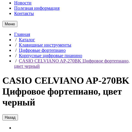
Новости
Полезная информация
Контакты
Меню
Главная
/
Каталог
/
Клавишные инструменты
/
Цифровые фортепиано
/
Корпусные цифровые пианино
/
CASIO CELVIANO AP-270BK Цифровое фортепиано,
цвет черный
CASIO CELVIANO AP-270BK
Цифровое фортепиано, цвет
черный
Назад