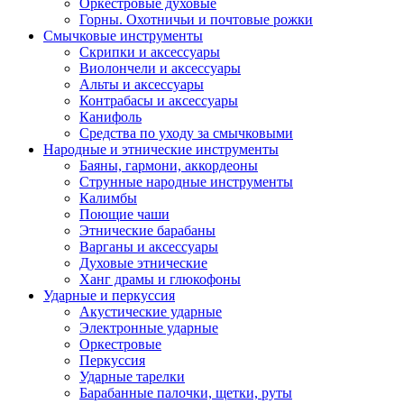
Оркестровые духовые
Горны. Охотничьи и почтовые рожки
Смычковые инструменты
Скрипки и аксессуары
Виолончели и аксессуары
Альты и аксессуары
Контрабасы и аксессуары
Канифоль
Средства по уходу за смычковыми
Народные и этнические инструменты
Баяны, гармони, аккордеоны
Струнные народные инструменты
Калимбы
Поющие чаши
Этнические барабаны
Варганы и аксессуары
Духовые этнические
Ханг драмы и глюкофоны
Ударные и перкуссия
Акустические ударные
Электронные ударные
Оркестровые
Перкуссия
Ударные тарелки
Барабанные палочки, щетки, руты