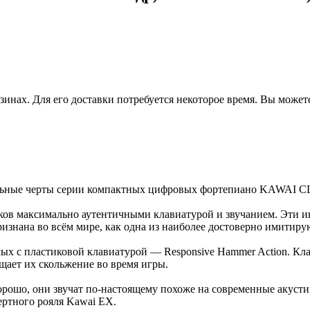
зинах. Для его доставки потребуется некоторое время. Вы может
льные черты серии компактных цифровых фортепиано KAWAI CL
в максимально аутентичными клавиатурой и звучанием. Эти и
знана во всём мире, как одна из наиболее достоверно имитир
х с пластиковой клавиатурой — Responsive Hammer Action. Кла
щает их скольжение во время игры.
ошо, они звучат по-настоящему похоже на современные акустич
ртного рояля Kawai EX.