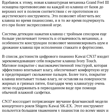
Вдобавок к этому, новая клавиатурная механика Grand Feel III
оснащена противовесами на каждой из клавиш от базов до
верхних нот в полном соответствии с ее прототипом из
акустического инструмента. Это позволяет облегчить вес
клавиш во время пианиссимо, и в то же время подчеркнуть
его при более экспрессивной игре.
Система детекции нажатия клавиш с тройным сенсором еще
больше увеличивает точность и отзывчивость механики, а
особенности конструкции позволяют минимизировать шум и
дрожание клавиш при исполнении стаккато и фортиссимо.
В список достоинств цифрового пианино Kawai CN37 входит
зарекомендовавшее себя покрытие клавиш Ivory Touch.
Матовое покрытие с высококачественной текстурой, которая
эффективно впитывает влагу, обеспечивает комфортную игру
и предотвращает скольжение пальцев. Более того, покрытие
клавиш впитывает только влагу, не оставляя на поверхности
жирных и грязных пятен, благодаря чему клавиатуру очень
легко поддерживать в первозданном виде при помощи
обычной влажной салфетки.
CN37 воссоздает потрясающее звучание флагманской модели
концертного рояля Shigeru Kawai SK-EX. Этот инструмент
пользуется большим уважением у пианистов по всему миру и