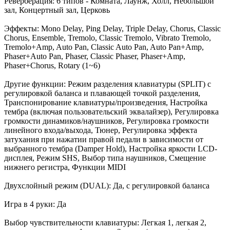
Реверберация: 6 типов - Комната, Лаунж, Холл, Небольшой
зал, Концертный зал, Церковь
Эффекты: Mono Delay, Ping Delay, Triple Delay, Chorus, Classic
Chorus, Ensemble, Tremolo, Classic Tremolo, Vibrato Tremolo,
Tremolo+Amp, Auto Pan, Classic Auto Pan, Auto Pan+Amp,
Phaser+Auto Pan, Phaser, Classic Phaser, Phaser+Amp,
Phaser+Chorus, Rotary (1~6)
Другие функции: Режим разделения клавиатуры (SPLIT) с
регулировкой баланса и плавающей точкой разделения,
Транспонирование клавиатуры/произведения, Настройка
тембра (включая пользовательский эквалайзер), Регулировка
громкости динамиков/наушников, Регулировка громкости
линейного входа/выхода, Тюнер, Регулировка эффекта
затухания при нажатии правой педали в зависимости от
выбранного тембра (Damper Hold), Настройка яркости LCD-
дисплея, Режим SHS, Выбор типа наушников, Смещение
нижнего регистра, Функции MIDI
Двухслойный режим (DUAL): Да, с регулировкой баланса
Игра в 4 руки: Да
Выбор чувствительности клавиатуры: Легкая 1, легкая 2,