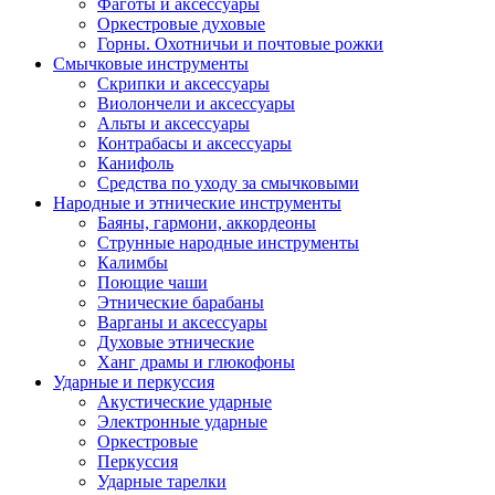
Фаготы и аксессуары
Оркестровые духовые
Горны. Охотничьи и почтовые рожки
Смычковые инструменты
Скрипки и аксессуары
Виолончели и аксессуары
Альты и аксессуары
Контрабасы и аксессуары
Канифоль
Средства по уходу за смычковыми
Народные и этнические инструменты
Баяны, гармони, аккордеоны
Струнные народные инструменты
Калимбы
Поющие чаши
Этнические барабаны
Варганы и аксессуары
Духовые этнические
Ханг драмы и глюкофоны
Ударные и перкуссия
Акустические ударные
Электронные ударные
Оркестровые
Перкуссия
Ударные тарелки