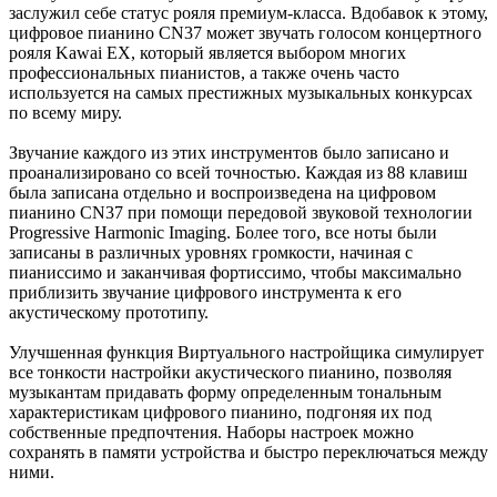
заслужил себе статус рояля премиум-класса. Вдобавок к этому,
цифровое пианино CN37 может звучать голосом концертного
рояля Kawai EX, который является выбором многих
профессиональных пианистов, а также очень часто
используется на самых престижных музыкальных конкурсах
по всему миру.
Звучание каждого из этих инструментов было записано и
проанализировано со всей точностью. Каждая из 88 клавиш
была записана отдельно и воспроизведена на цифровом
пианино CN37 при помощи передовой звуковой технологии
Progressive Harmonic Imaging. Более того, все ноты были
записаны в различных уровнях громкости, начиная с
пианиссимо и заканчивая фортиссимо, чтобы максимально
приблизить звучание цифрового инструмента к его
акустическому прототипу.
Улучшенная функция Виртуального настройщика симулирует
все тонкости настройки акустического пианино, позволяя
музыкантам придавать форму определенным тональным
характеристикам цифрового пианино, подгоняя их под
собственные предпочтения. Наборы настроек можно
сохранять в памяти устройства и быстро переключаться между
ними.