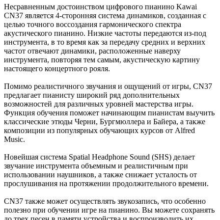
Несравненным достоинством цифрового пианино Kawai
CN37 является 4-сторонняя система динамиков, созданная с
целью точного воссоздания гармонического спектра
акустического пианино. Низкие частоты передаются из-под
инструмента, в то время как за передачу средних и верхних
частот отвечают динамики, расположенные наверху
инструмента, повторяя тем самым, акустическую картину
настоящего концертного рояля.
Помимо реалистичного звучания и ощущений от игры, CN37
предлагает пианисту широкий ряд дополнительных
возможностей для различных уровней мастерства игры.
Функция обучения поможет начинающим пианистам выучить
классические этюды Черни, Бургмюллера и Байера, а также
композиции из популярных обучающих курсов от Alfred
Music.
Новейшая система Spatial Headphone Sound (SHS) делает
звучание инструмента объемным и реалистичным при
использовании наушников, а также снижает усталость от
прослушивания на протяжении продолжительного времени.
CN37 также может осуществлять звукозапись, что особенно
полезно при обучении игре на пианино. Вы можете сохранять
до трех песен в памяти устройства и воспроизводить их