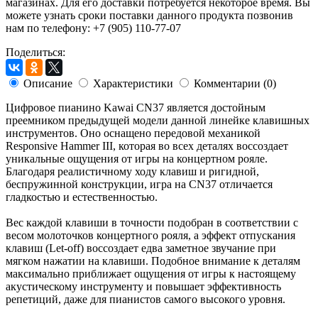
магазинах. Для его доставки потребуется некоторое время. Вы
можете узнать сроки поставки данного продукта позвонив
нам по телефону: +7 (905) 110-77-07
Поделиться:
Описание
Характеристики
Комментарии (0)
Цифровое пианино Kawai CN37 является достойным
преемником предыдущей модели данной линейке клавишных
инструментов. Оно оснащено передовой механикой
Responsive Hammer III, которая во всех деталях воссоздает
уникальные ощущения от игры на концертном рояле.
Благодаря реалистичному ходу клавиш и ригидной,
беспружинной конструкции, игра на CN37 отличается
гладкостью и естественностью.
Вес каждой клавиши в точности подобран в соответствии с
весом молоточков концертного рояля, а эффект отпускания
клавиш (Let-off) воссоздает едва заметное звучание при
мягком нажатии на клавиши. Подобное внимание к деталям
максимально приближает ощущения от игры к настоящему
акустическому инструменту и повышает эффективность
репетиций, даже для пианистов самого высокого уровня.