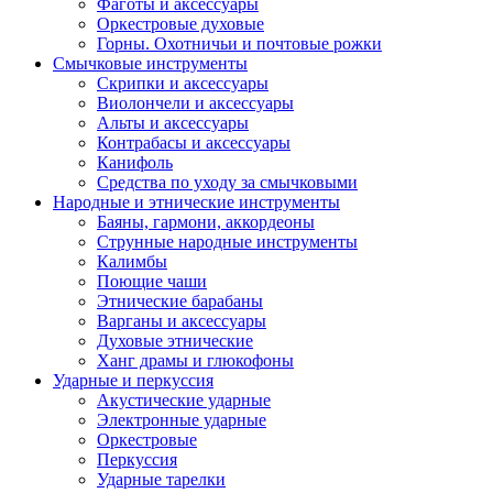
Фаготы и аксессуары
Оркестровые духовые
Горны. Охотничьи и почтовые рожки
Смычковые инструменты
Скрипки и аксессуары
Виолончели и аксессуары
Альты и аксессуары
Контрабасы и аксессуары
Канифоль
Средства по уходу за смычковыми
Народные и этнические инструменты
Баяны, гармони, аккордеоны
Струнные народные инструменты
Калимбы
Поющие чаши
Этнические барабаны
Варганы и аксессуары
Духовые этнические
Ханг драмы и глюкофоны
Ударные и перкуссия
Акустические ударные
Электронные ударные
Оркестровые
Перкуссия
Ударные тарелки