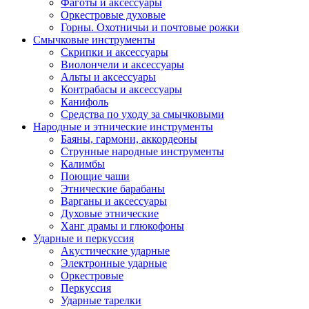
Фаготы и аксессуары
Оркестровые духовые
Горны. Охотничьи и почтовые рожки
Смычковые инструменты
Скрипки и аксессуары
Виолончели и аксессуары
Альты и аксессуары
Контрабасы и аксессуары
Канифоль
Средства по уходу за смычковыми
Народные и этнические инструменты
Баяны, гармони, аккордеоны
Струнные народные инструменты
Калимбы
Поющие чаши
Этнические барабаны
Варганы и аксессуары
Духовые этнические
Ханг драмы и глюкофоны
Ударные и перкуссия
Акустические ударные
Электронные ударные
Оркестровые
Перкуссия
Ударные тарелки