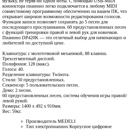
музыку, не теряя ни одной ноты. С помощью USB-MIDI
коннектора пианино легко подключается к любому MIDI
совместимому программному обеспечению на вашем ПК, что
открывает широкие возможности редактирования голосов.
Функция записи позволяет сохранять до 5 песен для
последующего прослушивания. 60 предустановленных песен
с функций тренировки правой и левой рук для новичков.
Пианино DP420K — это отличный выбор для начинающих и
любителей по доступной цене.
Клавиатура: с молоточковой механикой, 88 клавиш.
Трехсегментный дисплей.
Полифония: 128 (макс).
Голоса: 40.
Разделение клавиатуры: Twinova.
Стили: 50 предустановленных.
Секвенсор: 5 пользовательских песен.
Демо: 2 песни.
60 предустановленных песен, система обучения игры правой/
левой рукой.
Размеры: 1400 х 492 х 910мм.
Вес: 59кг.
Производитель
MEDELI
Тип электропианино
Корпусное цифровое