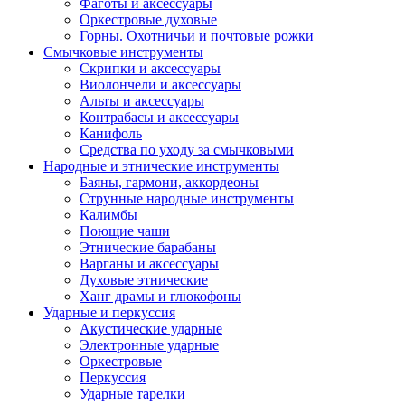
Фаготы и аксессуары
Оркестровые духовые
Горны. Охотничьи и почтовые рожки
Смычковые инструменты
Скрипки и аксессуары
Виолончели и аксессуары
Альты и аксессуары
Контрабасы и аксессуары
Канифоль
Средства по уходу за смычковыми
Народные и этнические инструменты
Баяны, гармони, аккордеоны
Струнные народные инструменты
Калимбы
Поющие чаши
Этнические барабаны
Варганы и аксессуары
Духовые этнические
Ханг драмы и глюкофоны
Ударные и перкуссия
Акустические ударные
Электронные ударные
Оркестровые
Перкуссия
Ударные тарелки