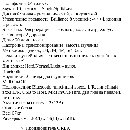
Полифония: 64 голоса.
Звуки: 16, режимы: Single/Split/Layer.
Дисплей: жидкокристаллический, с подсветкой.
Управление: громкость, Brilliance 8 уровней: -4 / +4, кнопки
Up/Down.
Эффекты: Реверберация — комната, холл, театр; Хорус.
Секвенсор: 2 дорожки.
Демо: 20 демо песен.
Настройка: транспонирование, высота звучания.
Метроном: щелчок, 2/4, 3/4, 4/4, 5/4, 6/8.
Педали: сустейн/смягчения/состенуто (педаль сустейна в
комплекте).
Динамика: Hard/Normal/Light – выкл.
Bluetooth.
Наушники: 2 гнезда для наушников.
Midi On/Off.
Подключения: Bluetooth, линейный выход L/R, линейный
вход L/R, USB to Host, Midi In/Out/Thru, два гнезда педалей,
питание.
Акустическая система: 2х12Вт.
Отделка: белая.
Вес: 67кг.
Размеры, см: 136(Д) x 44(Ш) x 86(В).
Производитель
ORLA