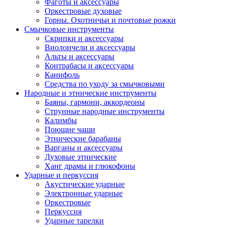
Фаготы и аксессуары
Оркестровые духовые
Горны. Охотничьи и почтовые рожки
Смычковые инструменты
Скрипки и аксессуары
Виолончели и аксессуары
Альты и аксессуары
Контрабасы и аксессуары
Канифоль
Средства по уходу за смычковыми
Народные и этнические инструменты
Баяны, гармони, аккордеоны
Струнные народные инструменты
Калимбы
Поющие чаши
Этнические барабаны
Варганы и аксессуары
Духовые этнические
Ханг драмы и глюкофоны
Ударные и перкуссия
Акустические ударные
Электронные ударные
Оркестровые
Перкуссия
Ударные тарелки