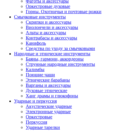
Фаготы и аксессуары
Оркестровые духовые
Горны. Охотничьи и почтовые рожки
Смычковые инструменты
Скрипки и аксессуары
Виолончели и аксессуары
Альты и аксессуары
Контрабасы и аксессуары
Канифоль
Средства по уходу за смычковыми
Народные и этнические инструменты
Баяны, гармони, аккордеоны
Струнные народные инструменты
Калимбы
Поющие чаши
Этнические барабаны
Варганы и аксессуары
Духовые этнические
Ханг драмы и глюкофоны
Ударные и перкуссия
Акустические ударные
Электронные ударные
Оркестровые
Перкуссия
Ударные тарелки