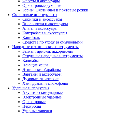
Фаготы и аксессуары
Оркестровые духовые
Горны. Охотничьи и почтовые рожки
Смычковые инструменты
Скрипки и аксессуары
Виолончели и аксессуары
Альты и аксессуары
Контрабасы и аксессуары
Канифоль
Средства по уходу за смычковыми
Народные и этнические инструменты
Баяны, гармони, аккордеоны
Струнные народные инструменты
Калимбы
Поющие чаши
Этнические барабаны
Варганы и аксессуары
Духовые этнические
Ханг драмы и глюкофоны
Ударные и перкуссия
Акустические ударные
Электронные ударные
Оркестровые
Перкуссия
Ударные тарелки