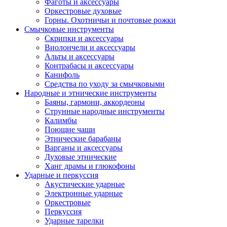
Фаготы и аксессуары
Оркестровые духовые
Горны. Охотничьи и почтовые рожки
Смычковые инструменты
Скрипки и аксессуары
Виолончели и аксессуары
Альты и аксессуары
Контрабасы и аксессуары
Канифоль
Средства по уходу за смычковыми
Народные и этнические инструменты
Баяны, гармони, аккордеоны
Струнные народные инструменты
Калимбы
Поющие чаши
Этнические барабаны
Варганы и аксессуары
Духовые этнические
Ханг драмы и глюкофоны
Ударные и перкуссия
Акустические ударные
Электронные ударные
Оркестровые
Перкуссия
Ударные тарелки