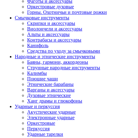
Фаготы и аксессуары
Оркестровые духовые
Горны. Охотничьи и почтовые рожки
Смычковые инструменты
Скрипки и аксессуары
Виолончели и аксессуары
Альты и аксессуары
Контрабасы и аксессуары
Канифоль
Средства по уходу за смычковыми
Народные и этнические инструменты
Баяны, гармони, аккордеоны
Струнные народные инструменты
Калимбы
Поющие чаши
Этнические барабаны
Варганы и аксессуары
Духовые этнические
Ханг драмы и глюкофоны
Ударные и перкуссия
Акустические ударные
Электронные ударные
Оркестровые
Перкуссия
Ударные тарелки