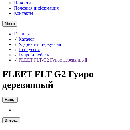
Новости
Полезная информация
Контакты
Меню
Главная
/
Каталог
/
Ударные и перкуссия
/
Перкуссия
/
Гуиро и рубель
/
FLEET FLT-G2 Гуиро деревянный
FLEET FLT-G2 Гуиро
деревянный
Назад
Вперед