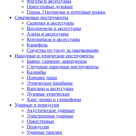
Фаготы и аксессуары
Оркестровые духовые
Горны. Охотничьи и почтовые рожки
Смычковые инструменты
Скрипки и аксессуары
Виолончели и аксессуары
Альты и аксессуары
Контрабасы и аксессуары
Канифоль
Средства по уходу за смычковыми
Народные и этнические инструменты
Баяны, гармони, аккордеоны
Струнные народные инструменты
Калимбы
Поющие чаши
Этнические барабаны
Варганы и аксессуары
Духовые этнические
Ханг драмы и глюкофоны
Ударные и перкуссия
Акустические ударные
Электронные ударные
Оркестровые
Перкуссия
Ударные тарелки